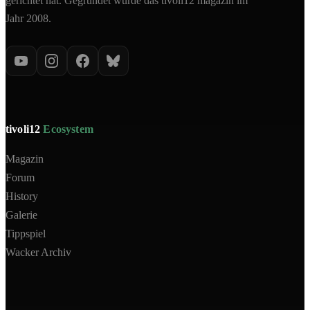
gerichtet hat. Gegründet wurde das tivoli12 magazin im
Jahr 2008.
tivoli12
Ecosystem
Magazin
Forum
History
Galerie
Tippspiel
Wacker Archiv