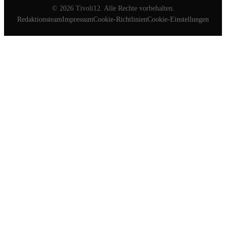
©
2026
Tivoli12. Alle Rechte vorbehalten.
Redaktionsteam
Impressum
Cookie-Richtlinien
Cookie-Einstellungen