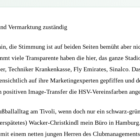
und Vermarktung zuständig
ahin, die Stimmung ist auf beiden Seiten bemüht aber n
mt viele Transparente haben die hier, das ganze Stadio
, Techniker Krankenkasse, Fly Emirates, Sinalco. Das g
nsichtlich auf ihre Marketingexperten gepfiffen und de
nen positiven Image-Transfer die HSV-Vereinsfarben a
ußballalltag am Tivoli, wenn doch nur ein schwarz-gr
(verspätetes) Wacker-Christkindl mein Büro in Hambur
 mit einem netten jungen Herren des Clubmanagements,