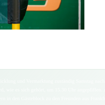
twicklung und Vermarktung zuständig Samstag nach
d, wie es sich gehört, um 15.30 Uhr angepfiffen.
n in den Gästeblock zu den Freunden aus Frankfur