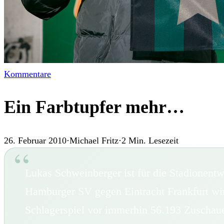
Kommentare
Ein Farbtupfer mehr…
26. Februar 2010
·
Michael Fritz
·
2
Min. Lesezeit
Lukas Schweinberger ist für die Stadionen
Hamburger SV gegen Eintracht Frankfurt wir
Schlagerspiel vor immerhin 56.193 Zuschauer