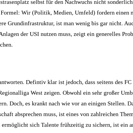
rasenplatz selbst für den Nachwuchs nicht sonderlich ge
nte Formel: Wir (Politik, Medien, Umfeld) fordern eine
sere Grundinfrastruktur, ist man wenig bis gar nicht. A
nlagen der USI nutzen muss, zeigt ein generelles Probl
ichen.
eantworten. Defintiv klar ist jedoch, dass seitens des 
r Regionalliga West zeigen. Obwohl ein sehr großer Umb
rn. Doch, es krankt nach wie vor an einigen Stellen. 
schaft absprechen muss, ist eines von zahlreichen Th
möglicht sich Talente frühzeitig zu sichern, ist ein an