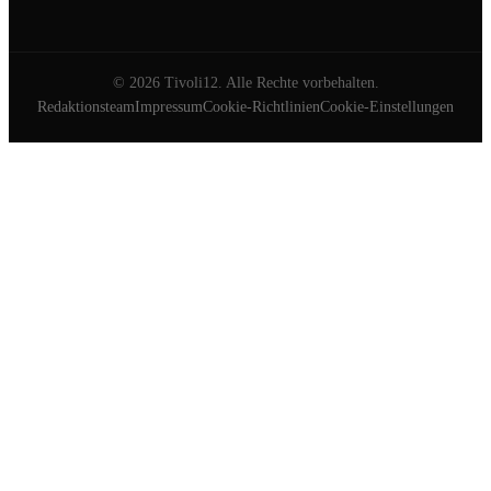
©
2026
Tivoli12. Alle Rechte vorbehalten.
Redaktionsteam
Impressum
Cookie-Richtlinien
Cookie-Einstellungen