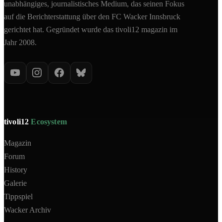
unabhängiges, journalistisches Medium, das seinen Fokus
auf die Berichterstattung über den FC Wacker Innsbruck
gerichtet hat. Gegründet wurde das tivoli12 magazin im
Jahr 2008.
tivoli12
Ecosystem
Magazin
Forum
History
Galerie
Tippspiel
Wacker Archiv