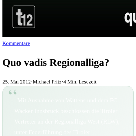
Kommentare
Quo vadis Regionalliga?
25. Mai 2012
·
Michael Fritz
·
4
Min. Lesezeit
Mit Ausnahme von Wattens und dem FC
Wacker Innsbruck beschlossen die Tiroler
Vertreter an der Regionalliga West (RLW),
unter Federführung des Tiroler