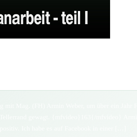
ag mit Mag. (FH) Armin Weber, um über ein Jahr F
 Tellerrand gewagt. {mfvideo}163{/mfvideo} Armin,
ositiv. Ich habe es auf Facebook in einer […]