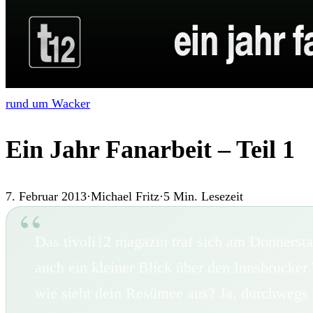
rund um Wacker
Ein Jahr Fanarbeit – Teil 1
7. Februar 2013
·
Michael Fritz
·
5
Min. Lesezeit
Das tivoli12 magazin traf sich am Donnerst
auch ein kleiner Blick über den Innsbrucker
wie sieht dein Resümee aus? Ja, durchwegs p