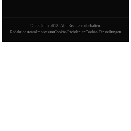
©
2026
Tivoli12. Alle Rechte vorbehalten.
Redaktionsteam
Impressum
Cookie-Richtlinien
Cookie-Einstellungen