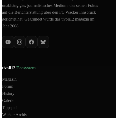
unabhängiges, journalistisches Medium, das seinen Fokus
auf die Berichterstattung über den FC Wacker Innsbruck
gerichtet hat. Gegründet wurde das tivoli12 magazin im
Jahr 2008.
tivoli12
Ecosystem
Magazin
Forum
History
Galerie
Tippspiel
Wacker Archiv