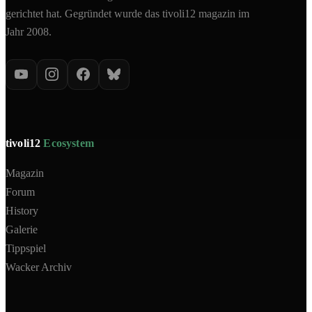
gerichtet hat. Gegründet wurde das tivoli12 magazin im
Jahr 2008.
tivoli12
Ecosystem
Magazin
Forum
History
Galerie
Tippspiel
Wacker Archiv