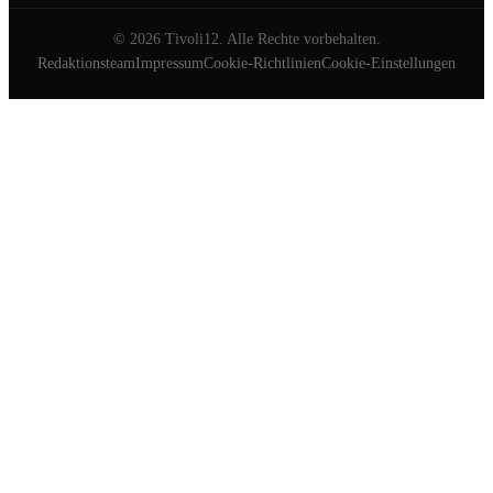
©
2026
Tivoli12. Alle Rechte vorbehalten.
Redaktionsteam
Impressum
Cookie-Richtlinien
Cookie-Einstellungen