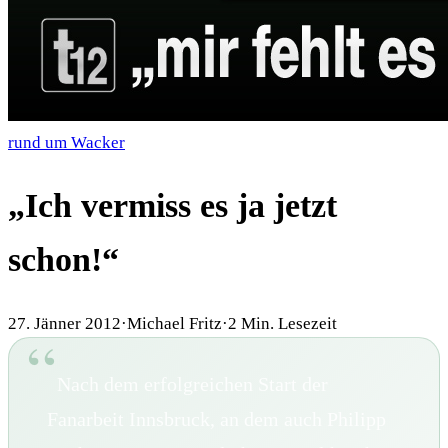
rund um Wacker
„Ich vermiss es ja jetzt
schon!“
27. Jänner 2012
·
Michael Fritz
·
2
Min. Lesezeit
Nach dem erfolgreichen Start der
Fanarbeit Innsbruck, an dem auch Philipp