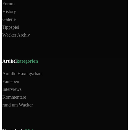
Forum
History
Galerie
Tippspiel
Wacker Archiv
Artikel
kategorien
Auf die Haxn gschaut
Fanleben
Interviews
Kommentare
rund um Wacker