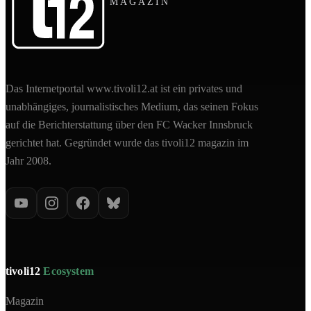
MAGAZIN
Das Internetportal www.tivoli12.at ist ein privates und
unabhängiges, journalistisches Medium, das seinen Fokus
auf die Berichterstattung über den FC Wacker Innsbruck
gerichtet hat. Gegründet wurde das tivoli12 magazin im
Jahr 2008.
tivoli12
Ecosystem
Magazin