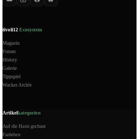
tivoli12
Ecosystem
Magazin
Forum
History
Galerie
Tippspiel
Wacker Archiv
Artikel
kategorien
Auf die Haxn gschaut
Fanleben