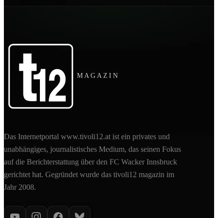
MAGAZIN
Das Internetportal www.tivoli12.at ist ein privates und
unabhängiges, journalistisches Medium, das seinen Fokus
auf die Berichterstattung über den FC Wacker Innsbruck
gerichtet hat. Gegründet wurde das tivoli12 magazin im
Jahr 2008.