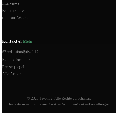
Interviews
Kommentare
rund um Wacker
Kontakt &
Mehr
redaktion@tivoli12.at
Kontaktformular
Pressespiegel
Alle Artikel
©
2026
Tivoli12. Alle Rechte vorbehalten.
Redaktionsteam
Impressum
Cookie-Richtlinien
Cookie-Einstellungen