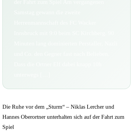
der Fahrt zum Spiel Am vergangenen
Samstag gewann die zweite
Herrenmannschaft des FC Wacker
Innsbruck mit 9:0 beim SC Kirchberg. 90
Minuten lang dominierten Perstaller, Nazli
und Co. den Gegner fast nach Belieben.
Dass die Ortner Elf dabei knapp 10h
unterwegs […]
Die Ruhe vor dem „Sturm“ – Niklas Lercher und
Hannes Oberortner unterhalten sich auf der Fahrt zum
Spiel