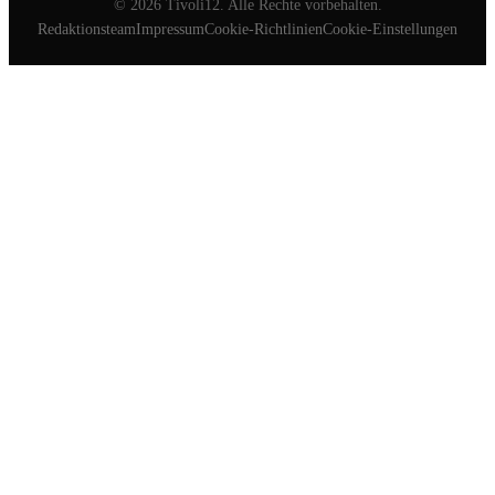
©
2026
Tivoli12. Alle Rechte vorbehalten.
Redaktionsteam
Impressum
Cookie-Richtlinien
Cookie-Einstellungen