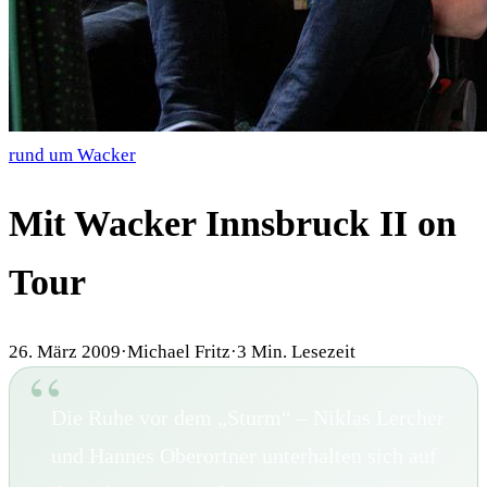
rund um Wacker
Mit Wacker Innsbruck II on
Tour
26. März 2009
·
Michael Fritz
·
3
Min. Lesezeit
Die Ruhe vor dem „Sturm“ – Niklas Lercher
und Hannes Oberortner unterhalten sich auf