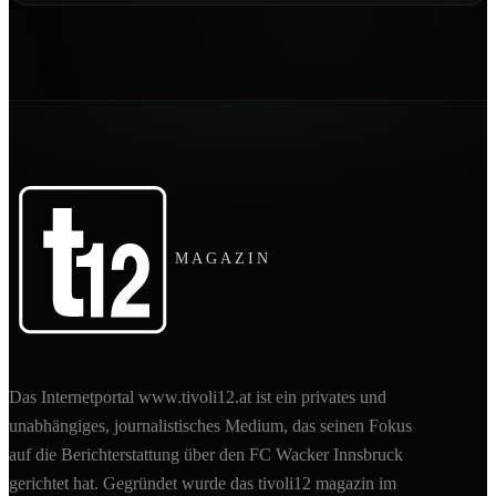
MAGAZIN
Das Internetportal www.tivoli12.at ist ein privates und
unabhängiges, journalistisches Medium, das seinen Fokus
auf die Berichterstattung über den FC Wacker Innsbruck
gerichtet hat. Gegründet wurde das tivoli12 magazin im