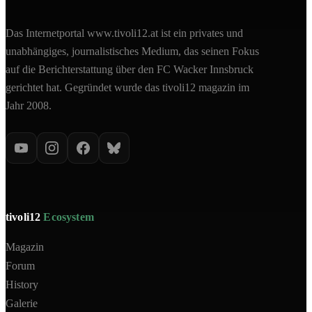
Das Internetportal www.tivoli12.at ist ein privates und
unabhängiges, journalistisches Medium, das seinen Fokus
auf die Berichterstattung über den FC Wacker Innsbruck
gerichtet hat. Gegründet wurde das tivoli12 magazin im
Jahr 2008.
tivoli12
Ecosystem
Magazin
Forum
History
Galerie