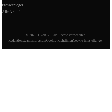
Pressespiegel
Alle Artikel
©
2026
Tivoli12. Alle Rechte vorbehalten.
Redaktionsteam
Impressum
Cookie-Richtlinien
Cookie-Einstellungen