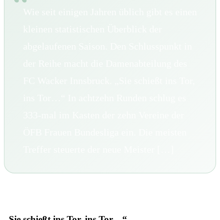
Wie seit einigen Jahren üblich gibt es einen
kleinen statistischen Überblick der
abgelaufenen Saison. Den Schlusspunkt in
der Reihe macht die Damenabteilung des
FC Wacker Innsbruck. „Sie schießt ins Tor,
ins Tor…“ In achtzehn Runden schlug es
333-mal im Kasten der zehn Vereine der
ÖFB Frauen Bundesliga ein. Die meisten
Treffer steuerte der neue Meister […]
„Sie schießt ins Tor, ins Tor…“