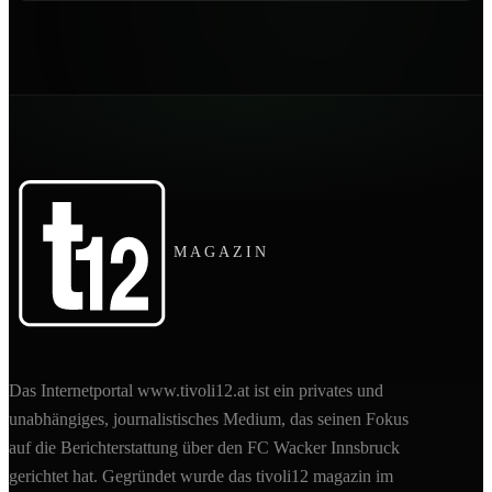
MAGAZIN
Das Internetportal www.tivoli12.at ist ein privates und
unabhängiges, journalistisches Medium, das seinen Fokus
auf die Berichterstattung über den FC Wacker Innsbruck
gerichtet hat. Gegründet wurde das tivoli12 magazin im