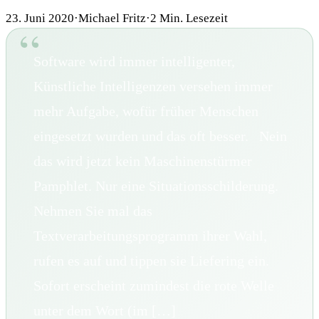
23. Juni 2020
·
Michael Fritz
·
2
Min. Lesezeit
Software wird immer intelligenter,
Künstliche Intelligenzen versehen immer
mehr Aufgabe, wofür früher Menschen
eingesetzt wurden und das oft besser. Nein
das wird jetzt kein Maschinenstürmer
Pamphlet. Nur eine Situationsschilderung.
Nehmen Sie mal das
Textverarbeitungsprogramm ihrer Wahl,
rufen es auf und tippen sie Liefering ein.
Sofort erscheint zumindest die rote Welle
unter dem Wort (im […]