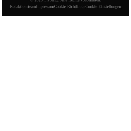
©
2026
Tivoli12. Alle Rechte vorbehalten.
Redaktionsteam
Impressum
Cookie-Richtlinien
Cookie-Einstellungen