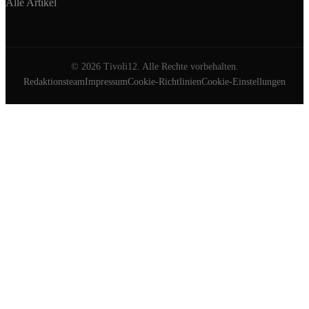
Alle Artikel
©
2026
Tivoli12. Alle Rechte vorbehalten.
Redaktionsteam
Impressum
Cookie-Richtlinien
Cookie-Einstellungen