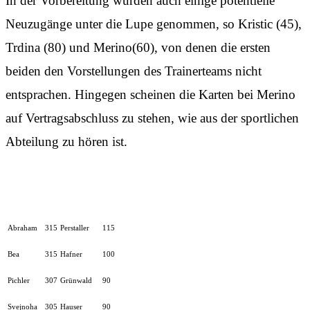
In der Vorbereitung wurden auch einige potentielle
Neuzugänge unter die Lupe genommen, so Kristic (45),
Trdina (80) und Merino(60), von denen die ersten
beiden den Vorstellungen des Trainerteams nicht
entsprachen. Hingegen scheinen die Karten bei Merino
auf Vertragsabschluss zu stehen, wie aus der sportlichen
Abteilung zu hören ist.
A
braham
315
Perstaller
115
Bea
315
Hafner
100
Pichler
307
Grünwald
90
Svejnoha
305
Hauser
90