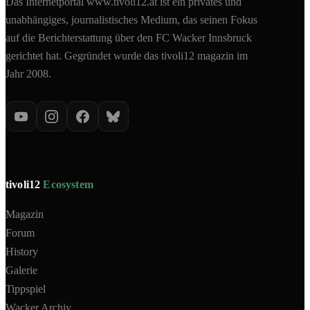
Das Internetportal www.tivoli12.at ist ein privates und
unabhängiges, journalistisches Medium, das seinen Fokus
auf die Berichterstattung über den FC Wacker Innsbruck
gerichtet hat. Gegründet wurde das tivoli12 magazin im
Jahr 2008.
tivoli12
Ecosystem
Magazin
Forum
History
Galerie
Tippspiel
Wacker Archiv