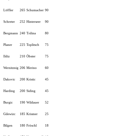
Löffler
265
Schumacher
90
Schreter
252
Hinterseer
90
Bergmann
240
Trdina
80
Planer
225
Toplitsch
75
Ildiz
210
Öbster
75
Wernitznig
206
Merino
60
Dakovic
200
Kristic
45
Harding
200
Siding
45
Burgic
190
Wildauer
52
Gilewizc
185
Krismer
25
Bilgen
180
Fröschl
18