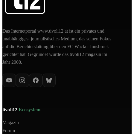
Das Internetportal www.tivoli12.at ist ein privates und
unabhängiges, journalistisches Medium, das seinen Fokus
auf die Berichterstattung über den FC Wacker Innsbruck
gerichtet hat. Gegründet wurde das tivoli12 magazin im
Jahr 2008.
tivoli12
Ecosystem
Magazin
Forum