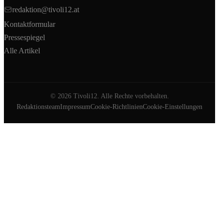
redaktion@tivoli12.at
Kontaktformular
Pressespiegel
Alle Artikel
©
2026
Tivoli12. Alle Rechte vorbehalten.
Redaktionsteam
Impressum
Cookie-Richtlinien
Cookie-Einstellungen