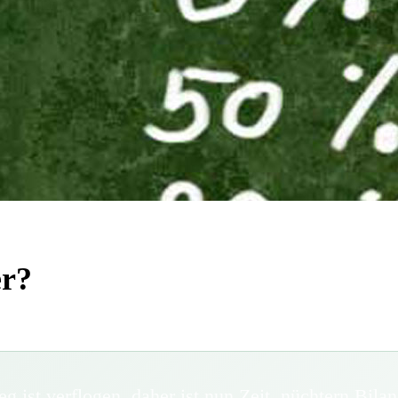
er?
eg ist verflogen, daher ist nun Zeit, nüchtern Bil