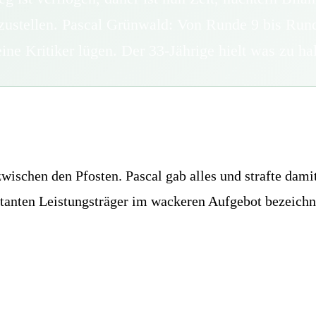
szustellen. Pascal Grünwald: Von Runde 9 bis Ru
eine Kritiker lügen. Der 33-Jährige hielt was zu h
schen den Pfosten. Pascal gab alles und strafte damit 
stanten Leistungsträger im wackeren Aufgebot bezeichn