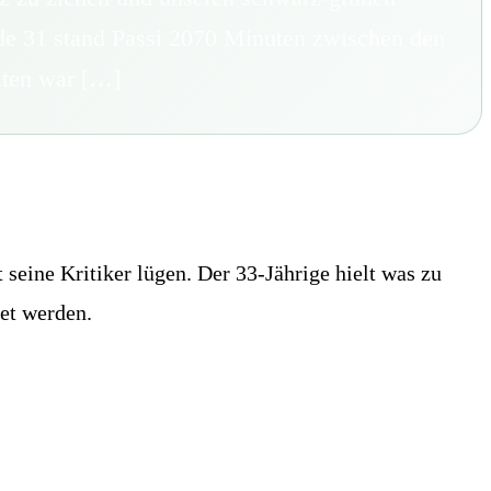
nde 31 stand Passi 2070 Minuten zwischen den
alten war […]
seine Kritiker lügen. Der 33-Jährige hielt was zu
et werden.