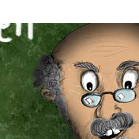
FORUM
HISTORY
GALERIE
TIPPSPIEL
·
·
·