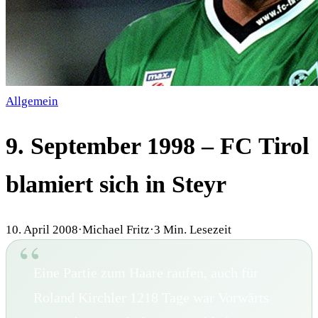
Allgemein
9. September 1998 – FC Tirol
blamiert sich in Steyr
10. April 2008
·
Michael Fritz
·
3
Min. Lesezeit
Eine Partie zum Haare raufen, auch für
Roland Kirchler 1218 Tage war Vorwärts