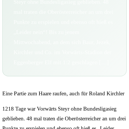
Steyr ohne Bundesligasieg geblieben. 48
mal traten die Oberösterreicher an um drei
Punkte zu erspielen und ebenso oft hieß es
„Leider nein“! Bis zu jenem
Mittwochabend, an dem sich Baur, Jezek,
Kirchler und Co. im Vorwärts-Stadion der
Eggenberger Elf mit 1:2 geschlagen […]
Eine Partie zum Haare raufen, auch für Roland Kirchler
1218 Tage war Vorwärts Steyr ohne Bundesligasieg
geblieben. 48 mal traten die Oberösterreicher an um drei
Punkte zu erspielen und ebenso oft hieß es „Leider