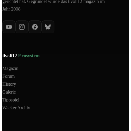
gerichtet hat. Gegründet wurde das tivoli12 magazin im
Jahr 2008.
tivoli12
Ecosystem
Magazin
Forum
History
Galerie
Tippspiel
Wacker Archiv