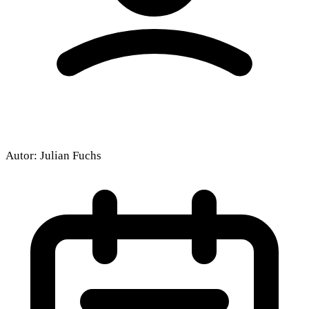
Autor:
Julian Fuchs