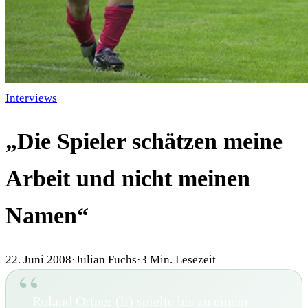
Interviews
„Die Spieler schätzen meine
Arbeit und nicht meinen
Namen“
22. Juni 2008
·
Julian Fuchs
·
3
Min. Lesezeit
Roland Ortner (li) spielte bis zu einem