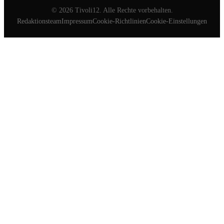
©
2026
Tivoli12. Alle Rechte vorbehalten.
Redaktionsteam
Impressum
Cookie-Richtlinien
Cookie-Einstellungen