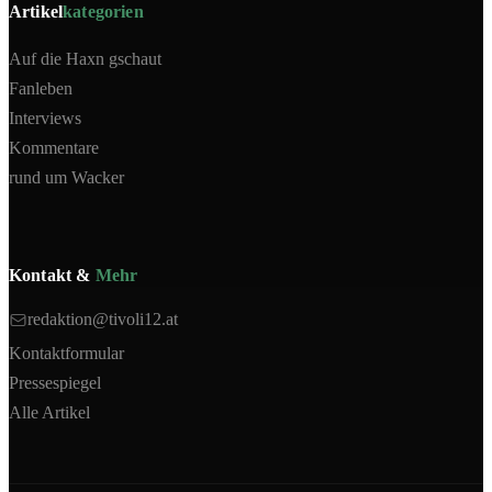
Artikel
kategorien
Auf die Haxn gschaut
Fanleben
Interviews
Kommentare
rund um Wacker
Kontakt &
Mehr
redaktion@tivoli12.at
Kontaktformular
Pressespiegel
Alle Artikel