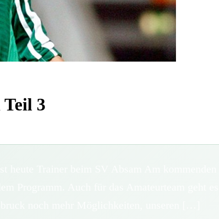
 Teil 3
ist heute Trainer beim SV Absam Am kommenden Sa
em Programm. Auch für das Amateurteam geht es in
sbruck noch mehr Möglichkeiten, unseren […]