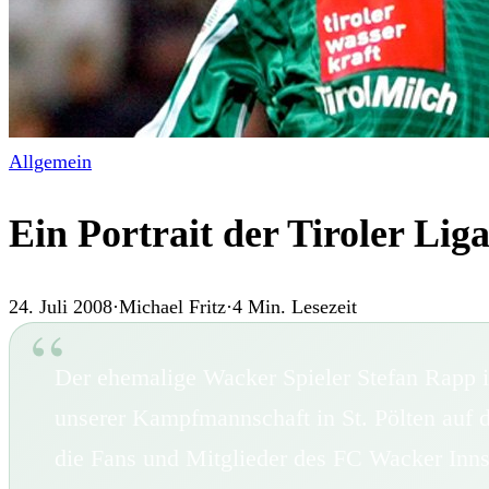
Allgemein
Ein Portrait der Tiroler Liga
24. Juli 2008
·
Michael Fritz
·
4
Min. Lesezeit
Der ehemalige Wacker Spieler Stefan Rapp 
unserer Kampfmannschaft in St. Pölten auf d
die Fans und Mitglieder des FC Wacker Inn