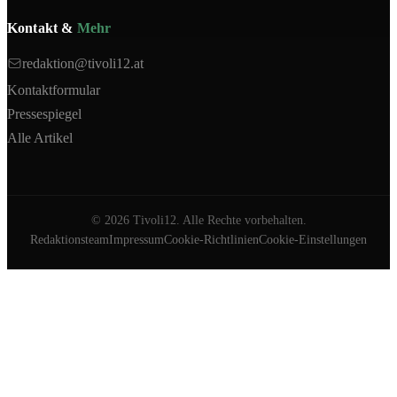
Kontakt &
Mehr
redaktion@tivoli12.at
Kontaktformular
Pressespiegel
Alle Artikel
©
2026
Tivoli12. Alle Rechte vorbehalten.
Redaktionsteam
Impressum
Cookie-Richtlinien
Cookie-Einstellungen