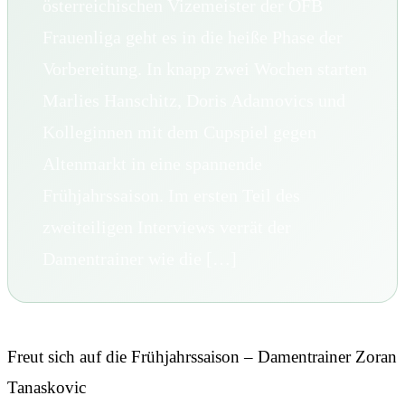
österreichischen Vizemeister der ÖFB
Frauenliga geht es in die heiße Phase der
Vorbereitung. In knapp zwei Wochen starten
Marlies Hanschitz, Doris Adamovics und
Kolleginnen mit dem Cupspiel gegen
Altenmarkt in eine spannende
Frühjahrssaison. Im ersten Teil des
zweiteiligen Interviews verrät der
Damentrainer wie die […]
Freut sich auf die Frühjahrssaison – Damentrainer Zoran
Tanaskovic