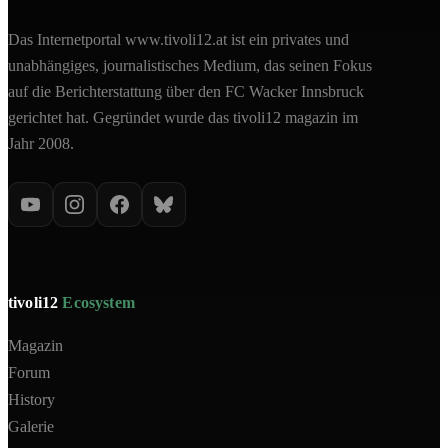
Das Internetportal www.tivoli12.at ist ein privates und
unabhängiges, journalistisches Medium, das seinen Fokus
auf die Berichterstattung über den FC Wacker Innsbruck
gerichtet hat. Gegründet wurde das tivoli12 magazin im
Jahr 2008.
tivoli12
Ecosystem
Magazin
Forum
History
Galerie