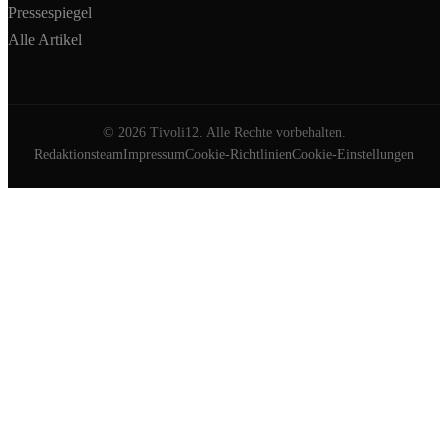
Pressespiegel
Alle Artikel
©
2026
Tivoli12. Alle Rechte vorbehalten.
Redaktionsteam
Impressum
Cookie-Richtlinien
Cookie-Einstellungen