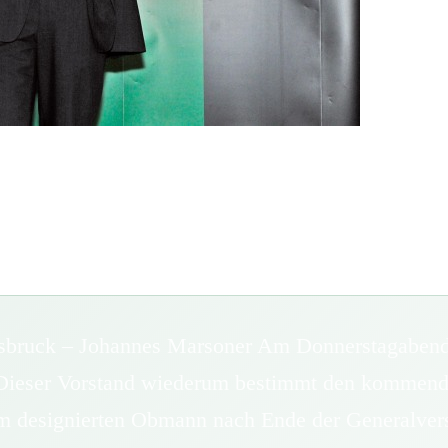
sbruck – Johannes Marsoner Am Donnerstagabend
. Dieser Vorstand wiederum bestimmt den kommen
em designierten Obmann nach Ende der Generalver