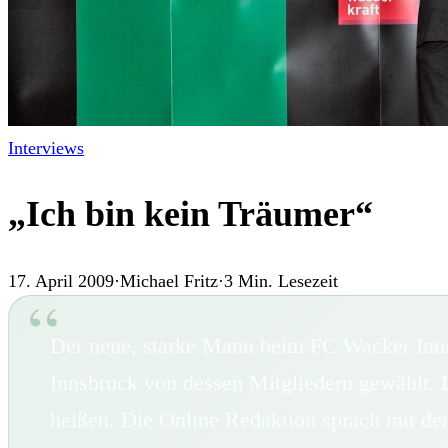
Interviews
„Ich bin kein Träumer“
17. April 2009
·
Michael Fritz
·
3
Min. Lesezeit
Der neue, starke Mann beim FC Wacker Inn
Innsbruck von dessen Mitgliedern gewählt
heißen. Die Online Redaktion sprach mit d