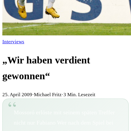
Interviews
„Wir haben verdient
gewonnen“
25. April 2009
·
Michael Fritz
·
3
Min. Lesezeit
Mossoró erlöste mit seinem späten Treffer
nicht nur Fabiano Wer nach dem Spiel bei