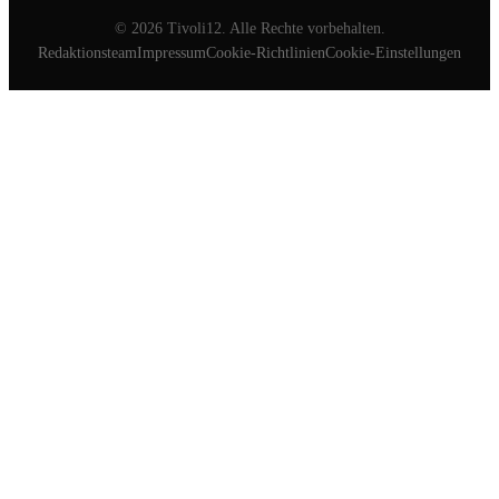
©
2026
Tivoli12. Alle Rechte vorbehalten.
Redaktionsteam
Impressum
Cookie-Richtlinien
Cookie-Einstellungen