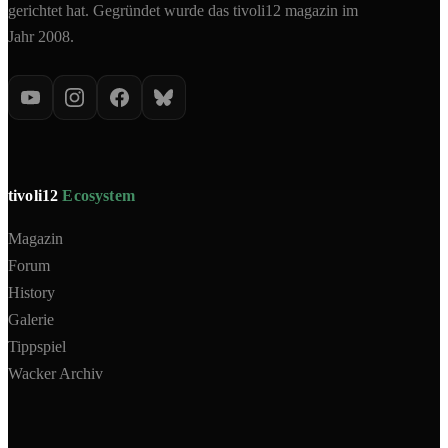
gerichtet hat. Gegründet wurde das tivoli12 magazin im
Jahr 2008.
tivoli12
Ecosystem
Magazin
Forum
History
Galerie
Tippspiel
Wacker Archiv