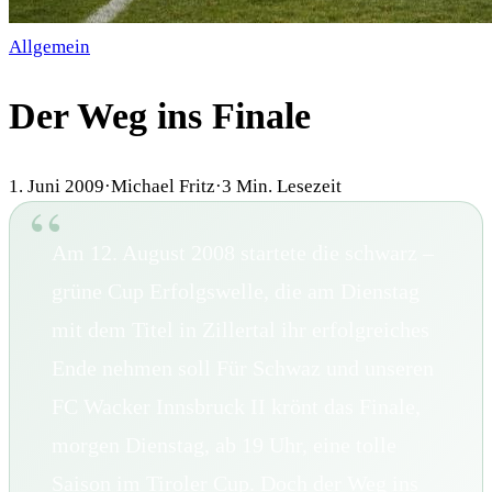
Allgemein
Der Weg ins Finale
1. Juni 2009
·
Michael Fritz
·
3
Min. Lesezeit
Am 12. August 2008 startete die schwarz –
grüne Cup Erfolgswelle, die am Dienstag
mit dem Titel in Zillertal ihr erfolgreiches
Ende nehmen soll Für Schwaz und unseren
FC Wacker Innsbruck II krönt das Finale,
morgen Dienstag, ab 19 Uhr, eine tolle
Saison im Tiroler Cup. Doch der Weg ins