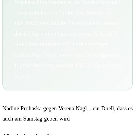
Wackers Finalgegner ist in Niederösterreich
keine unbekannte Größe. Der bereits im
Jahr 1923 gegründete Verein besitzt neben
der erfolgreichen Damenmannschaft auch
eine Herrenmannschaft in der dortigen
Gebietsliga West, sowie eine umfangreiche
Jugendabteilung von der U8 bis hin zu einer
U23. […]
Nadine Prohaska gegen Verena Nagl – ein Duell, dass es
auch am Samstag geben wird