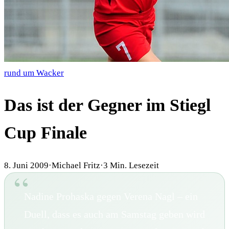
rund um Wacker
Das ist der Gegner im Stiegl
Cup Finale
8. Juni 2009
·
Michael Fritz
·
3
Min. Lesezeit
Nadine Prohaska gegen Verena Nagl – ein
Duell, dass es auch am Samstag geben wird