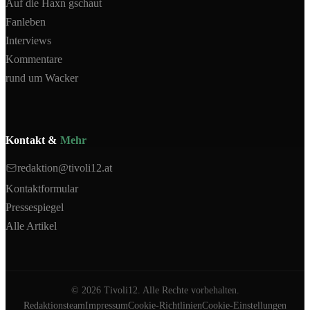
Auf die Haxn gschaut
Fanleben
Interviews
Kommentare
rund um Wacker
Kontakt &
Mehr
redaktion@tivoli12.at
Kontaktformular
Pressespiegel
Alle Artikel
©
2026
Tivoli12. Alle Rechte vorbehalten.
Redaktionsteam
Impressum
Cookie-Richtlinien
Cookie-Einstellungen