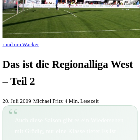
rund um Wacker
Das ist die Regionalliga West
– Teil 2
20. Juli 2009
·
Michael Fritz
·
4
Min. Lesezeit
Auch diese Saison gibt es ein Wiedersehen
mit Grödig, nur eine Klasse tiefer Es ist