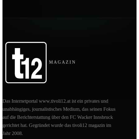
MAGAZIN
Das Internetportal www.tivoli12.at ist ein privates und
unabhängiges, journalistisches Medium, das seinen Fokus
auf die Berichterstattung über den FC Wacker Innsbruck
gerichtet hat. Gegründet wurde das tivoli12 magazin im
Jahr 2008.