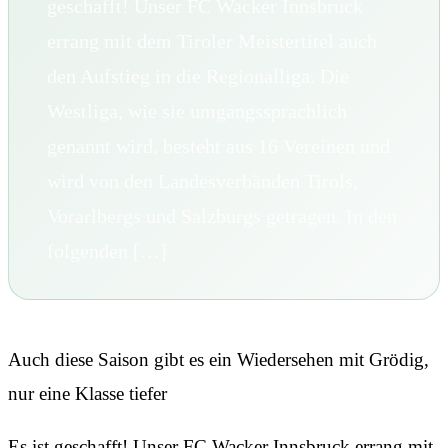
geschafft! Unser FC Wacker Innsbruck
errang mit dem Tiroler Meistertitel auch
den Aufstieg in die Regionalliga. Die
Westliga, wie sie umgangssprachlich
genannt wird, besteht aus 16 Vereinen und
wird von den Landesverbänden Tirols,
Vorarlbergs und Salzburgs getragen. In den
folgenden […]
Auch diese Saison gibt es ein Wiedersehen mit Grödig,
nur eine Klasse tiefer
Es ist geschafft! Unser FC Wacker Innsbruck errang mit