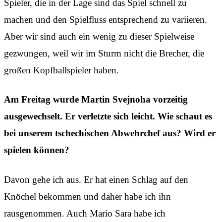
Spieler, die in der Lage sind das Spiel schnell zu
machen und den Spielfluss entsprechend zu variieren.
Aber wir sind auch ein wenig zu dieser Spielweise
gezwungen, weil wir im Sturm nicht die Brecher, die
großen Kopfballspieler haben.
Am Freitag wurde Martin Svejnoha vorzeitig
ausgewechselt. Er verletzte sich leicht. Wie schaut es
bei unserem tschechischen Abwehrchef aus? Wird er
spielen können?
Davon gehe ich aus. Er hat einen Schlag auf den
Knöchel bekommen und daher habe ich ihn
rausgenommen. Auch Mario Sara habe ich