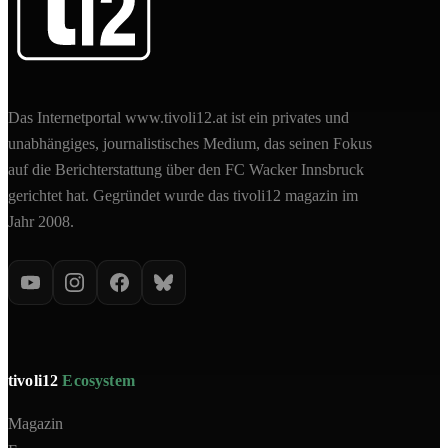
Das Internetportal www.tivoli12.at ist ein privates und
unabhängiges, journalistisches Medium, das seinen Fokus
auf die Berichterstattung über den FC Wacker Innsbruck
gerichtet hat. Gegründet wurde das tivoli12 magazin im
Jahr 2008.
tivoli12
Ecosystem
Magazin