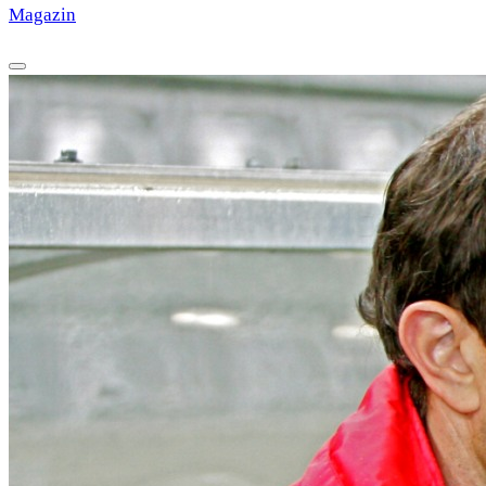
Magazin
·
HISTORY
·
GALERIE
·
TIPPSPIEL