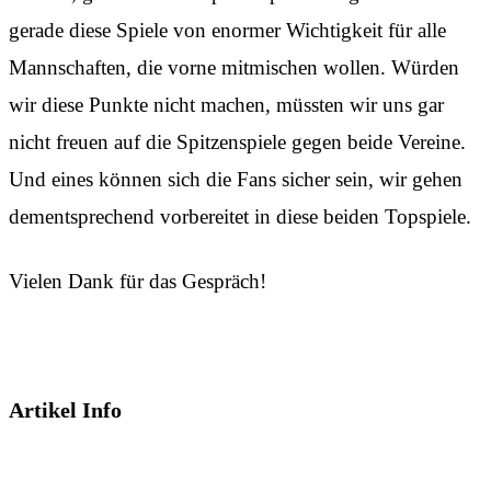
gerade diese Spiele von enormer Wichtigkeit für alle
Mannschaften, die vorne mitmischen wollen. Würden
wir diese Punkte nicht machen, müssten wir uns gar
nicht freuen auf die Spitzenspiele gegen beide Vereine.
Und eines können sich die Fans sicher sein, wir gehen
dementsprechend vorbereitet in diese beiden Topspiele.
Vielen Dank für das Gespräch!
Artikel Info