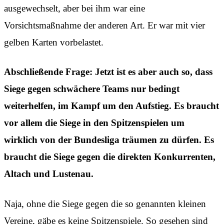
ausgewechselt, aber bei ihm war eine
Vorsichtsmaßnahme der anderen Art. Er war mit vier
gelben Karten vorbelastet.
Abschließende Frage: Jetzt ist es aber auch so, dass
Siege gegen schwächere Teams nur bedingt
weiterhelfen, im Kampf um den Aufstieg. Es braucht
vor allem die Siege in den Spitzenspielen um
wirklich von der Bundesliga träumen zu dürfen. Es
braucht die Siege gegen die direkten Konkurrenten,
Altach und Lustenau.
Naja, ohne die Siege gegen die so genannten kleinen
Vereine, gäbe es keine Spitzenspiele. So gesehen sind