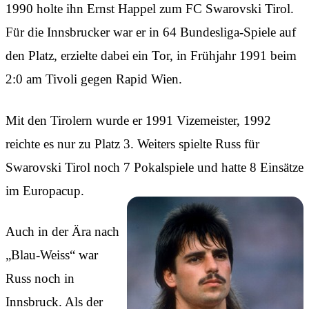
1990 holte ihn Ernst Happel zum FC Swarovski Tirol.
Für die Innsbrucker war er in 64 Bundesliga-Spiele auf
den Platz, erzielte dabei ein Tor, in Frühjahr 1991 beim
2:0 am Tivoli gegen Rapid Wien.
Mit den Tirolern wurde er 1991 Vizemeister, 1992
reichte es nur zu Platz 3. Weiters spielte Russ für
Swarovski Tirol noch 7 Pokalspiele und hatte 8 Einsätze
im Europacup.
Auch in der Ära nach
„Blau-Weiss“ war
Russ noch in
Innsbruck. Als der