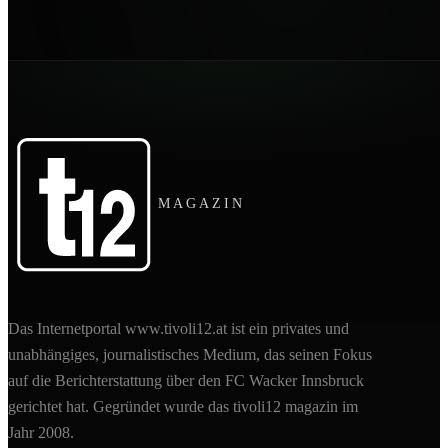
MAGAZIN
Das Internetportal www.tivoli12.at ist ein privates und
unabhängiges, journalistisches Medium, das seinen Fokus
auf die Berichterstattung über den FC Wacker Innsbruck
gerichtet hat. Gegründet wurde das tivoli12 magazin im
Jahr 2008.