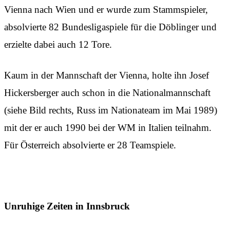
Vienna nach Wien und er wurde zum Stammspieler,
absolvierte 82 Bundesligaspiele für die Döblinger und
erzielte dabei auch 12 Tore.
Kaum in der Mannschaft der Vienna, holte ihn Josef
Hickersberger auch schon in die Nationalmannschaft
(siehe Bild rechts, Russ im Nationateam im Mai 1989)
mit der er auch 1990 bei der WM in Italien teilnahm.
Für Österreich absolvierte er 28 Teamspiele.
Unruhige Zeiten in Innsbruck