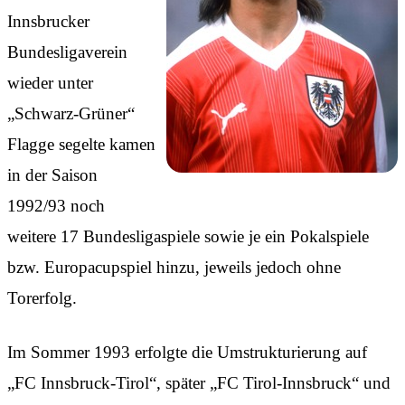
Innsbrucker
Bundesligaverein
wieder unter
„Schwarz-Grüner“
Flagge segelte kamen
in der Saison
1992/93 noch
weitere 17 Bundesligaspiele sowie je ein Pokalspiele
bzw. Europacupspiel hinzu, jeweils jedoch ohne
Torerfolg.
Im Sommer 1993 erfolgte die Umstrukturierung auf
„FC Innsbruck-Tirol“, später „FC Tirol-Innsbruck“ und