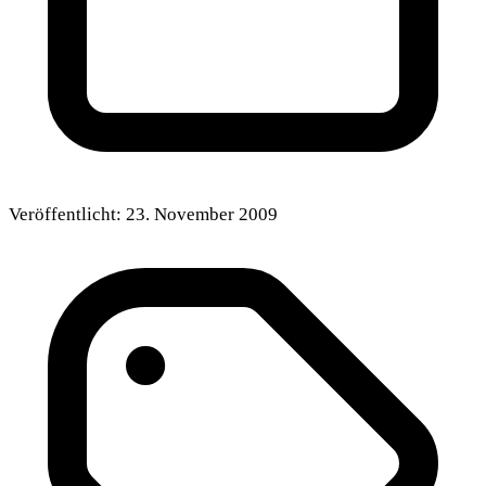
Veröffentlicht:
23. November 2009