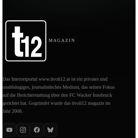
MAGAZIN
Das Internetportal www.tivoli12.at ist ein privates und
unabhängiges, journalistisches Medium, das seinen Fokus
auf die Berichterstattung über den FC Wacker Innsbruck
gerichtet hat. Gegründet wurde das tivoli12 magazin im
Jahr 2008.