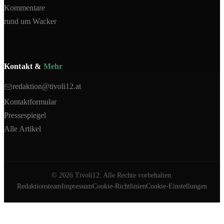
Kommentare
rund um Wacker
Kontakt &
Mehr
redaktion@tivoli12.at
Kontaktformular
Pressespiegel
Alle Artikel
©
2026
Tivoli12. Alle Rechte vorbehalten.
Redaktionsteam
Impressum
Cookie-Richtlinien
Cookie-Einstellungen