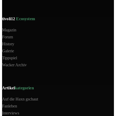
tivoli12
Ecosystem
Magazin
Forum
History
Galerie
Tippspiel
Wacker Archiv
Artikel
kategorien
Auf die Haxn gschaut
Fanleben
Interviews