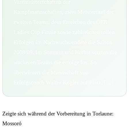
Vizemeisterschaften der
Kampfmannschaften, zwei Meistertitel der
zweiten Teams, dem Erreichen des ÖFB
Ladies Cup Finale sowie zahlreichen tollen
Erfolgen im Nachwuchs endete die Saison
2008/09. Im Sommer und Herbst setzten die
wackeren Teams die erfolge los. So
überwintert die Mannschaft von
Erfolgscoach Walter Kogler auf Platz. […]
Zeigte sich während der Vorbereitung in Torlaune:
Mossoró