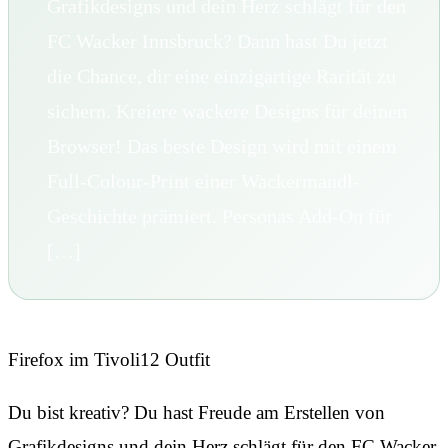
Grafikdesigns und dein Herz schlägt für den
FC Wacker Innsbruck? Dann hast Du jetzt
die Chance, dir eine einzigartige Rarität zu
sichern. Kreiere wackere Designs für deinen
Browser! Das beste Design wird mit einem
Full-Colour-Print einer Wackermandl-
Geschichte prämiert. Personas Add-On für
[…]
Firefox im Tivoli12 Outfit
Du bist kreativ? Du hast Freude am Erstellen von
Grafikdesigns und dein Herz schlägt für den FC Wacker