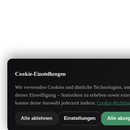
Cookie-Einstellungen
Wir verwenden Cookies und ähnliche Technologien, um 
deiner Einwilligung – Statistiken zu erheben sowie ext
kannst deine Auswahl jederzeit ändern.
Cookie-Richtlin
Alle ablehnen
Einstellungen
Alle akze