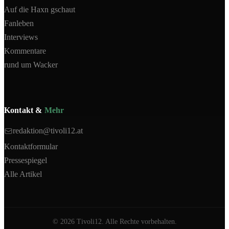
Auf die Haxn gschaut
Fanleben
Interviews
Kommentare
rund um Wacker
Kontakt &
Mehr
redaktion@tivoli12.at
Kontaktformular
Pressespiegel
Alle Artikel
©
2026
Tivoli12. Alle Rechte vorbehalten.