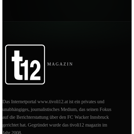
MAGAZIN
Das Internetportal www.tivoli12.at ist ein privates und
unabhängiges, journalistisches Medium, das seinen Fokus
auf die Berichterstattung über den FC Wacker Innsbruck
gerichtet hat. Gegründet wurde das tivoli12 magazin im
Jahr 2008.