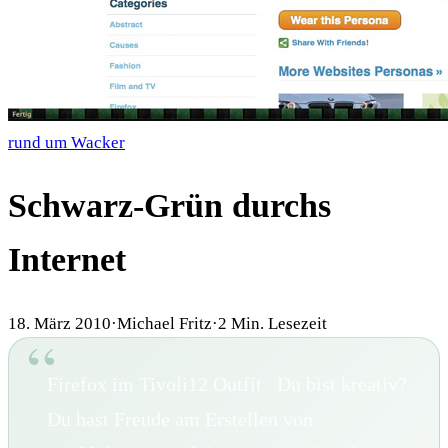
rund um Wacker
Schwarz-Grün durchs
Internet
18. März 2010
·
Michael Fritz
·
2
Min. Lesezeit
Firefox im Tivoli12 Outfit Du bist kreativ?
Du hast Freude am Erstellen von