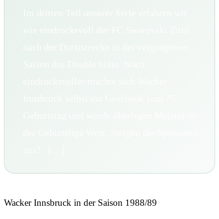
Im dritten Teil unserer Serie erfahren wir
wie eindrucksvoll der FC Swarovski Tirol
nach der Durststrecke in der vergangenen
Saison das Double holte. Noch
eindrucksvoller machte sich Wacker
Innsbruck selbst ein Geschenk zum 75
Geburtstag und wurde überlegen Meister in
der Gebietsliga West. Steigen die Sponsoren
aus? […]
Wacker Innsbruck in der Saison 1988/89