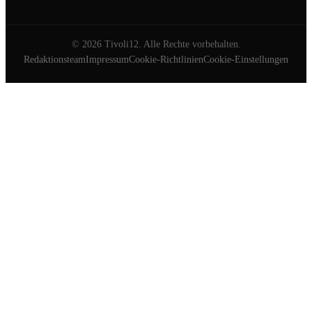
©
2026
Tivoli12. Alle Rechte vorbehalten.
Redaktionsteam
Impressum
Cookie-Richtlinien
Cookie-Einstellungen