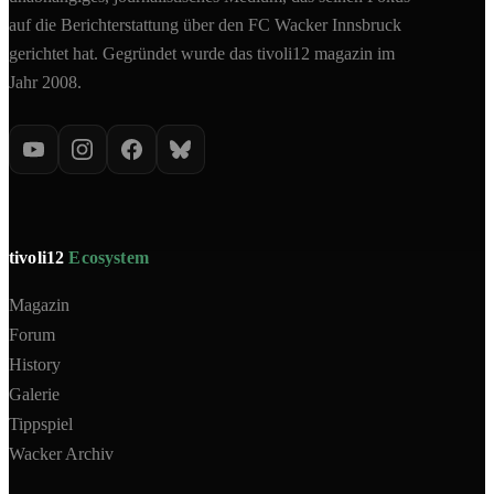
auf die Berichterstattung über den FC Wacker Innsbruck
gerichtet hat. Gegründet wurde das tivoli12 magazin im
Jahr 2008.
tivoli12
Ecosystem
Magazin
Forum
History
Galerie
Tippspiel
Wacker Archiv