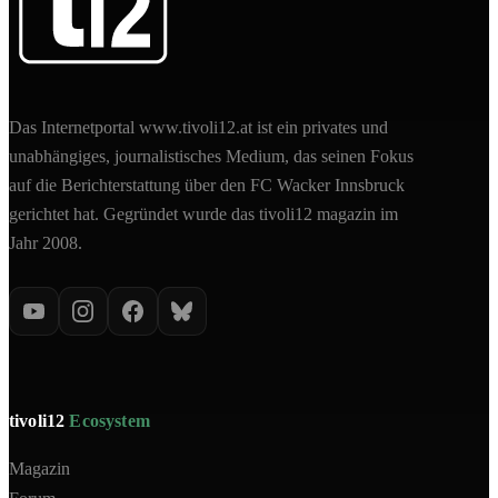
Das Internetportal www.tivoli12.at ist ein privates und
unabhängiges, journalistisches Medium, das seinen Fokus
auf die Berichterstattung über den FC Wacker Innsbruck
gerichtet hat. Gegründet wurde das tivoli12 magazin im
Jahr 2008.
tivoli12
Ecosystem
Magazin