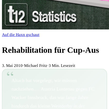
Auf die Haxn gschaut
Rehabilitation für Cup-Aus
3. Mai 2010
·
Michael Fritz
·
3
Min. Lesezeit
Altach hat vorgelegt, wir müssen
nachziehen…. Austria Lustenau gegen FC
Wacker Innsbruck, das war lange Jahre
hindurch das kleine Westderby in der