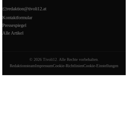
redaktion@tivoli12.at
Kontaktformular
Pressespiegel
Alle Artikel
©
2026
Tivoli12. Alle Rechte vorbehalten.
Redaktionsteam
Impressum
Cookie-Richtlinien
Cookie-Einstellungen