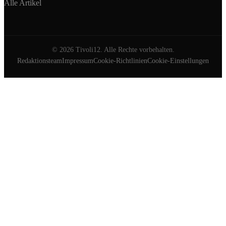
Alle Artikel
©
2026
Tivoli12. Alle Rechte vorbehalten.
Redaktionsteam
Impressum
Cookie-Richtlinien
Cookie-Einstellungen