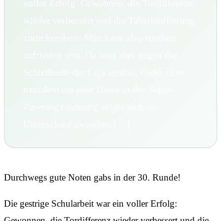
voller Erfolg: Gewonnen, die Tordifferenz
wieder verbessert und die Tabellenführung
zurückerobert. Man kann also rundum
zufrieden sein. Da man aber gegen die
Schießbude der Liga spielte, findet man
trotzdem ein paar Haare in der Suppe.
Zuwenig eindeutig zeigte sich der
Unterschied zwischen […]
Durchwegs gute Noten gabs in der 30. Runde!
Die gestrige Schularbeit war ein voller Erfolg:
Gewonnen, die Tordifferenz wieder verbessert und die