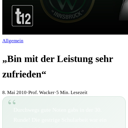
Allgemein
„Bin mit der Leistung sehr
zufrieden“
8. Mai 2010
·
Prof. Wacker
·
5
Min. Lesezeit
Durchwegs gute Noten gabs in der 30.
Runde! Die gestrige Schularbeit war ein