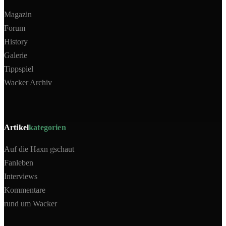
Magazin
Forum
History
Galerie
Tippspiel
Wacker Archiv
Artikel
kategorien
Auf die Haxn gschaut
Fanleben
Interviews
Kommentare
rund um Wacker