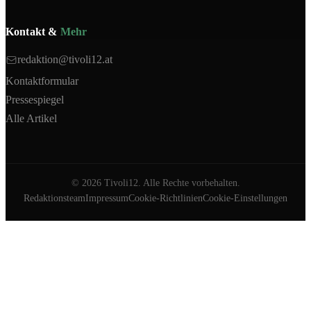
Kontakt &
Mehr
redaktion@tivoli12.at
Kontaktformular
Pressespiegel
Alle Artikel
©
2026
Tivoli12. Alle Rechte vorbehalten.
Redaktionsteam
Impressum
Cookie-Richtlinien
Cookie-Einstellungen