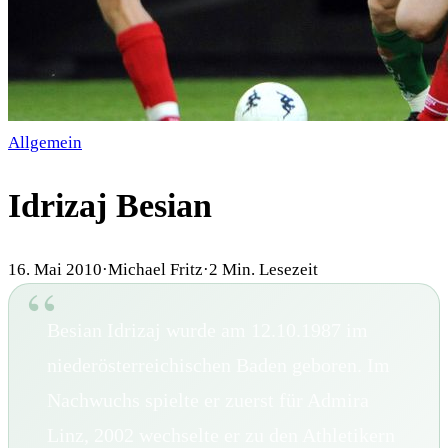
Allgemein
Idrizaj Besian
16. Mai 2010
·
Michael Fritz
·
2
Min. Lesezeit
Besian Idrizaj wurde am 12.10.1987 im
niederösterreichischen Baden geboren. Im
Nachwuchs spielte er zuerst für Admira
Linz, 2002 wechselte er zu den Athletikern