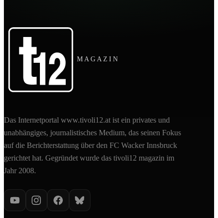
MAGAZIN
Das Internetportal www.tivoli12.at ist ein privates und
unabhängiges, journalistisches Medium, das seinen Fokus
auf die Berichterstattung über den FC Wacker Innsbruck
gerichtet hat. Gegründet wurde das tivoli12 magazin im
Jahr 2008.