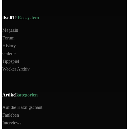
tivoli12
Ecosystem
Magazin
Forum
History
Galerie
Tippspiel
Wacker Archiv
Artikel
kategorien
Auf die Haxn gschaut
Fanleben
Interviews