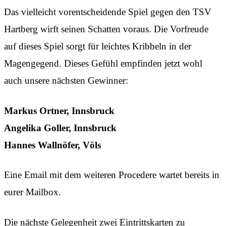
Das vielleicht vorentscheidende Spiel gegen den TSV
Hartberg wirft seinen Schatten voraus. Die Vorfreude
auf dieses Spiel sorgt für leichtes Kribbeln in der
Magengegend. Dieses Gefühl empfinden jetzt wohl
auch unsere nächsten Gewinner:
Markus Ortner, Innsbruck
Angelika Goller, Innsbruck
Hannes Wallnöfer, Völs
Eine Email mit dem weiteren Procedere wartet bereits in
eurer Mailbox.
Die nächste Gelegenheit zwei Eintrittskarten zu