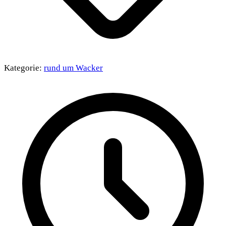
Kategorie:
rund um Wacker