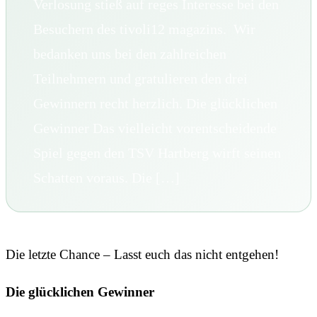
Verlosung stieß auf reges Interesse bei den
Besuchern des tivoli12 magazins. Wir
bedanken uns bei den zahlreichen
Teilnehmern und gratulieren den drei
Gewinnern recht herzlich. Die glücklichen
Gewinner Das vielleicht vorentscheidende
Spiel gegen den TSV Hartberg wirft seinen
Schatten voraus. Die […]
Die letzte Chance – Lasst euch das nicht entgehen!
Die glücklichen Gewinner