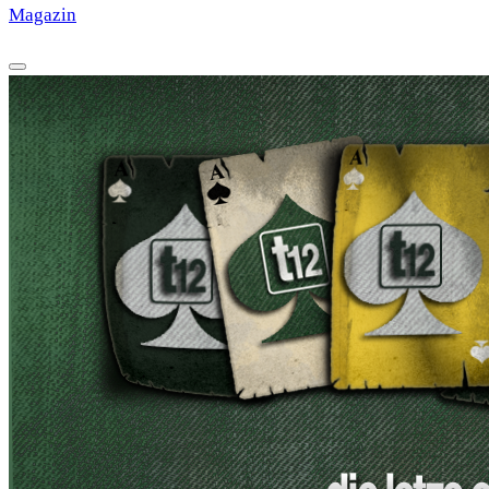
Magazin
·
HISTORY
·
GALERIE
·
TIPPSPIEL