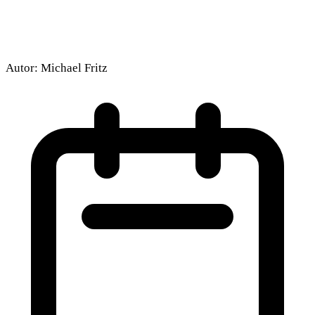
Autor:
Michael Fritz