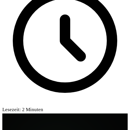
Lesezeit:
2
Minuten