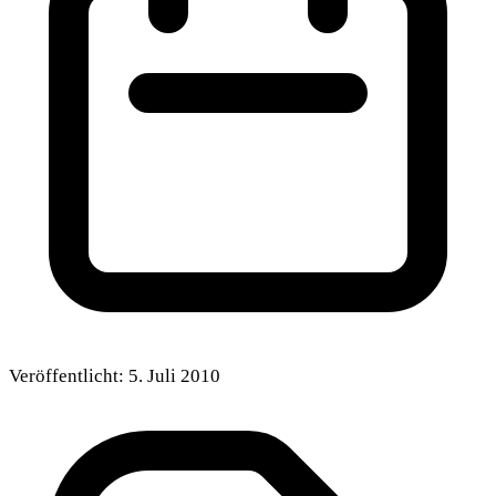
Veröffentlicht:
5. Juli 2010