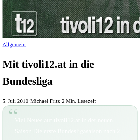
Allgemein
Mit tivoli12.at in die
Bundesliga
5. Juli 2010
·
Michael Fritz
·
2
Min. Lesezeit
Viel Neues auf tivoli12.at in der neuen
Saison Die erste Bundesligasaison nach 2