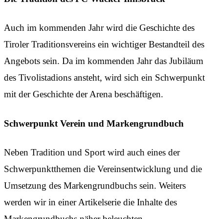
Auch im kommenden Jahr wird die Geschichte des
Tiroler Traditionsvereins ein wichtiger Bestandteil des
Angebots sein. Da im kommenden Jahr das Jubiläum
des Tivolistadions ansteht, wird sich ein Schwerpunkt
mit der Geschichte der Arena beschäftigen.
Schwerpunkt Verein und Markengrundbuch
Neben Tradition und Sport wird auch eines der
Schwerpunktthemen die Vereinsentwicklung und die
Umsetzung des Markengrundbuchs sein. Weiters
werden wir in einer Artikelserie die Inhalte des
Markengrundbuchs näher beleuchten.