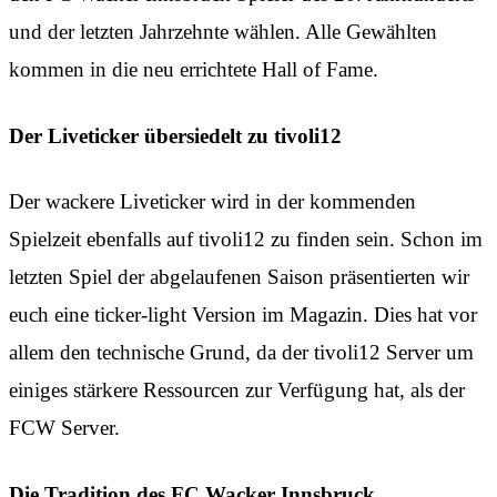
und der letzten Jahrzehnte wählen. Alle Gewählten
kommen in die neu errichtete Hall of Fame.
Der Liveticker übersiedelt zu tivoli12
Der wackere Liveticker wird in der kommenden
Spielzeit ebenfalls auf tivoli12 zu finden sein. Schon im
letzten Spiel der abgelaufenen Saison präsentierten wir
euch eine ticker-light Version im Magazin. Dies hat vor
allem den technische Grund, da der tivoli12 Server um
einiges stärkere Ressourcen zur Verfügung hat, als der
FCW Server.
Die Tradition des FC Wacker Innsbruck