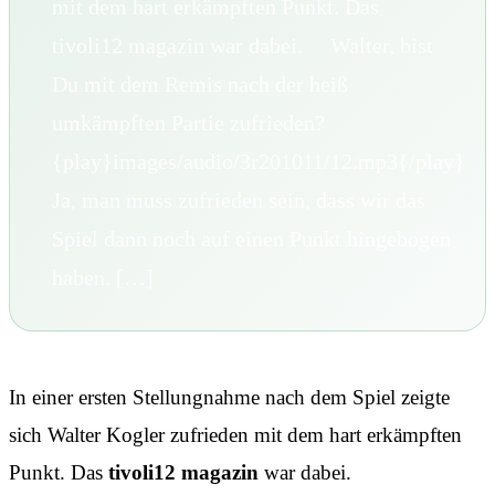
mit dem hart erkämpften Punkt. Das
tivoli12 magazin war dabei. Walter, bist
Du mit dem Remis nach der heiß
umkämpften Partie zufrieden?
{play}images/audio/3r201011/12.mp3{/play}
Ja, man muss zufrieden sein, dass wir das
Spiel dann noch auf einen Punkt hingebogen
haben. […]
In einer ersten Stellungnahme nach dem Spiel zeigte
sich Walter Kogler zufrieden mit dem hart erkämpften
Punkt. Das
tivoli12 magazin
war dabei.