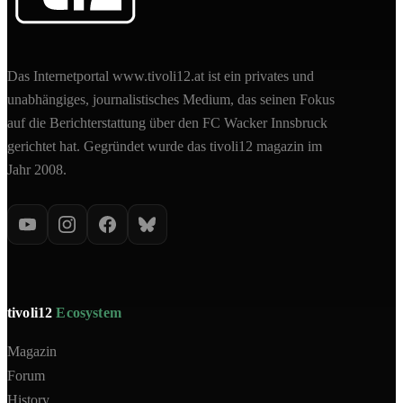
Das Internetportal www.tivoli12.at ist ein privates und
unabhängiges, journalistisches Medium, das seinen Fokus
auf die Berichterstattung über den FC Wacker Innsbruck
gerichtet hat. Gegründet wurde das tivoli12 magazin im
Jahr 2008.
tivoli12
Ecosystem
Magazin
Forum
History