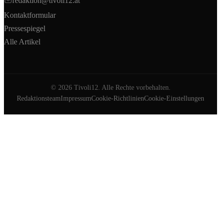
redaktion@tivoli12.at
Kontaktformular
Pressespiegel
Alle Artikel
©
2026
Tivoli12. Alle Rechte vorbehalten.
Redaktionsteam
Impressum
Cookie-Richtlinien
Cookie-Einstellungen