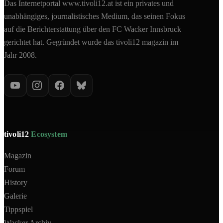
Das Internetportal www.tivoli12.at ist ein privates und
unabhängiges, journalistisches Medium, das seinen Fokus
auf die Berichterstattung über den FC Wacker Innsbruck
gerichtet hat. Gegründet wurde das tivoli12 magazin im
Jahr 2008.
tivoli12
Ecosystem
Magazin
Forum
History
Galerie
Tippspiel
Wacker Archiv