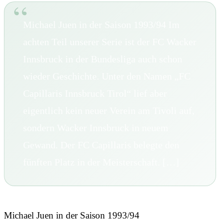
Michael Juen in der Saison 1993/94 Im
achten Teil unserer Serie ist der FC Wacker
Innsbruck in der Bundesliga auch schon
wieder Geschichte. Unter den Namen „FC
Capillaris Innsbruck Tirol“ lief aber
eigentlich kein neuer Verein am Tivoli auf,
sondern Wacker Innsbruck in neuem
Gewand. Der FC Capillaris belegte den
fünften Platz in der Meisterschaft. […]
Michael Juen in der Saison 1993/94