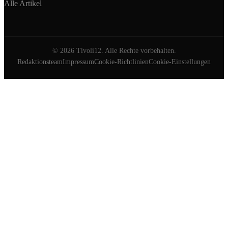
Alle Artikel
©
2026
Tivoli12. Alle Rechte vorbehalten.
Redaktionsteam
Impressum
Cookie-Richtlinien
Cookie-Einstellungen