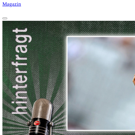
Magazin
·
HISTORY
·
GALERIE
·
TIPPSPIEL