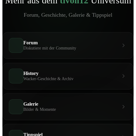
Mehr aus dem
tivoli12
Universum
Forum, Geschichte, Galerie & Tippspiel
Forum
Diskutiere mit der Community
History
Wacker-Geschichte & Archiv
Galerie
Bilder & Momente
Tippspiel