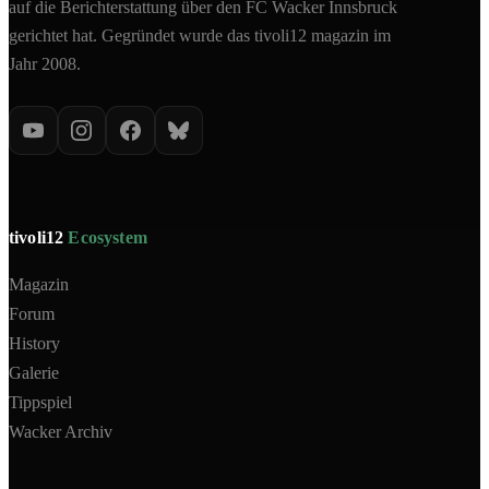
auf die Berichterstattung über den FC Wacker Innsbruck
gerichtet hat. Gegründet wurde das tivoli12 magazin im
Jahr 2008.
tivoli12
Ecosystem
Magazin
Forum
History
Galerie
Tippspiel
Wacker Archiv