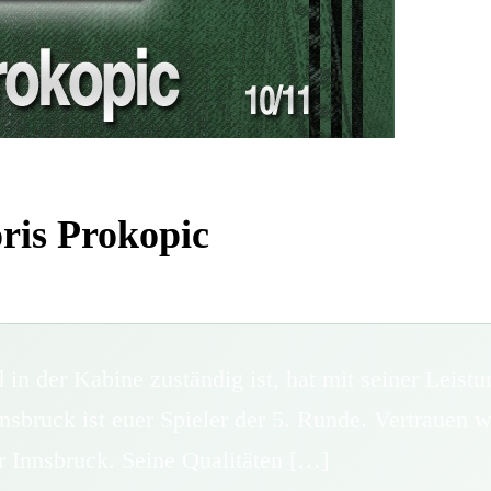
oris Prokopic
 in der Kabine zuständig ist, hat mit seiner Lei
ruck ist euer Spieler der 5. Runde. Vertrauen wu
r Innsbruck. Seine Qualitäten […]