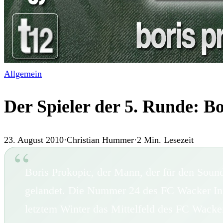
Allgemein
Der Spieler der 5. Runde: B
23. August 2010
·
Christian Hummer
·
2
Min. Lesezeit
Boris Prokopic, der Mann, der für den Sound
gelandet. Die Nummer 24 des FC Wacker Innsb
letztem Winter das Mittelfeld des FC Wacke