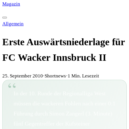
Magazin
·
HISTORY
·
GALERIE
·
TIPPSPIEL
Allgemein
Erste Auswärtsniederlage für
FC Wacker Innsbruck II
25. September 2010
·
Shortnews
·
1
Min. Lesezeit
In der 10. Runde der Regionalliga West
müssen die wackeren Fohlen nach einer 0:1
Führung durch Simon Zangerl (3. Minute)
fünf Gegentreffer der Kufsteiner