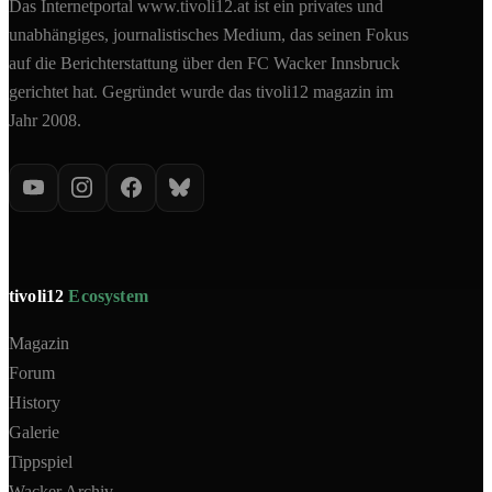
Das Internetportal www.tivoli12.at ist ein privates und
unabhängiges, journalistisches Medium, das seinen Fokus
auf die Berichterstattung über den FC Wacker Innsbruck
gerichtet hat. Gegründet wurde das tivoli12 magazin im
Jahr 2008.
tivoli12
Ecosystem
Magazin
Forum
History
Galerie
Tippspiel
Wacker Archiv