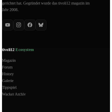
gerichtet hat. Gegründet wurde das tivoli12 magazin im
Jahr 2008.
tivoli12
Ecosystem
Magazin
Forum
History
Galerie
Tippspiel
Wacker Archiv