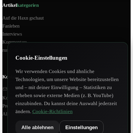
Artikel
kategorien
Auf die Haxn gschaut
Fanleben
Interviews
Kommentare
rund um Wacker
Cookie-Einstellungen
Wir verwenden Cookies und ähnliche
Kontakt &
Mehr
Technologien, um unsere Website bereitzustellen
und – mit deiner Einwilligung – Statistiken zu
redaktion@tivoli12.at
erheben sowie externe Medien (z. B. YouTube)
Kontaktformular
einzubinden. Du kannst deine Auswahl jederzeit
Pressespiegel
ändern.
Cookie-Richtlinien
Alle Artikel
Alle ablehnen
Einstellungen