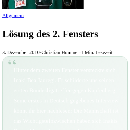
Allgemein
Lösung des 2. Fensters
3. Dezember 2010
·
Christian Hummer
·
1
Min. Lesezeit
Hinter dem zweiten Fenster versteckte sich
Inaki Bea Jauregi. Er schilderte uns seinen
ersten Bundesligatreffer gegen Kapfenberg.
Seine erstes in Deutsch gegebenes Interview
könnt ihr hier nachlesen: Die Mannschaft ist
das WichtigsteInzwischen haben sich Inakis