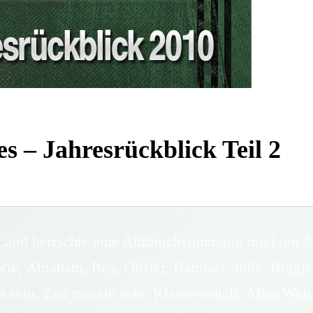
– Jahresrückblick Teil 2
n Land herrschte eine Aufbruchstimmung rund um 
wie, Abraham, Bea, Öbster, Bammer, Ildiz, Burgic 
 sein. Ziel musste sein: Klassenerhalt. Alles Wei