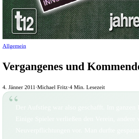
Allgemein
Vergangenes und Kommendes 
4. Jänner 2011
·
Michael Fritz
·
4
Min. Lesezeit
Der Aufstieg war also geschafft. Im ganze
Einige Spieler verließen den Verein, andere 
Neuverpflichtungen vor. Man durfte gespannt