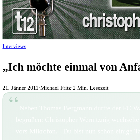
Interviews
„Ich möchte einmal von Anfa
21. Jänner 2011
·
Michael Fritz
·
2
Min. Lesezeit
Neben Thomas Bergmann durfte der FC Wacke
begrüßen: Christopher Wernitznig wechselte 
vors Mikrofon. Du bist nun schon einige T