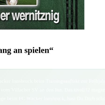
ng an spielen“
r Innsbruck beim Trainingsauftakt zur Frühjahrs
vom Villacher SV an den Inn. Das tivoli12 magazin
age beim FC Wacker Innsbruck, hast Du Dich sch