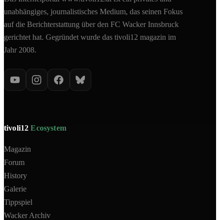
unabhängiges, journalistisches Medium, das seinen Fokus
auf die Berichterstattung über den FC Wacker Innsbruck
gerichtet hat. Gegründet wurde das tivoli12 magazin im
Jahr 2008.
tivoli12
Ecosystem
Magazin
Forum
History
Galerie
Tippspiel
Wacker Archiv