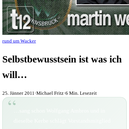
rund um Wacker
Selbstbewusstsein ist was ich
will…
25. Jänner 2011
·
Michael Fritz
·
6
Min. Lesezeit
…sang schon Wolfgang Ambros und in
dieselbe Kerbe schlägt Vorstandsmitglied