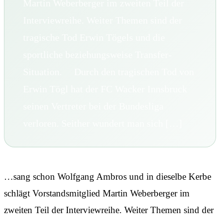
Martin Weberberger im zweiten Teil der
Interviewreihe. Weiter Themen sind der
tragische Tod Erwin Tögels und die
sportliche beziehungsweise Transfer-
Situation. Durch den tragischen Tod von
Erwin Tögl hat der FC Wacker Innsbruck
seinen Vertreter bei der Bundesliga
verloren. Seither wundert man sich […]
…sang schon Wolfgang Ambros und in dieselbe Kerbe
schlägt Vorstandsmitglied Martin Weberberger im
zweiten Teil der Interviewreihe. Weiter Themen sind der