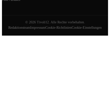
©
2026
Tivoli12. Alle Rechte vorbehalten.
Redaktionsteam
Impressum
Cookie-Richtlinien
Cookie-Einstellungen