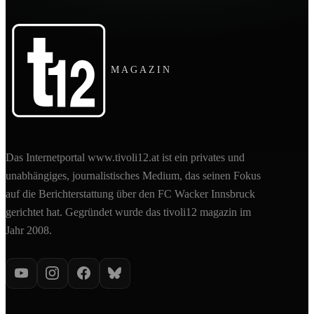
MAGAZIN
Das Internetportal www.tivoli12.at ist ein privates und
unabhängiges, journalistisches Medium, das seinen Fokus
auf die Berichterstattung über den FC Wacker Innsbruck
gerichtet hat. Gegründet wurde das tivoli12 magazin im
Jahr 2008.