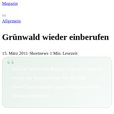
Magazin
·
HISTORY
·
GALERIE
·
TIPPSPIEL
Allgemein
Grünwald wieder einberufen
15. März 2011
·
Shortnews
·
1
Min. Lesezeit
Wacker Innsbruck Kapitän Pascal Grünwald
wurde ins Nationalteam für die EM
Qualifikationsspiele gegen Belgien und die
Türkei einberufen.