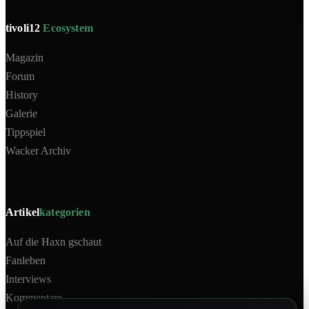
tivoli12
Ecosystem
Magazin
Forum
History
Galerie
Tippspiel
Wacker Archiv
Artikel
kategorien
Auf die Haxn gschaut
Fanleben
Interviews
Kommentare