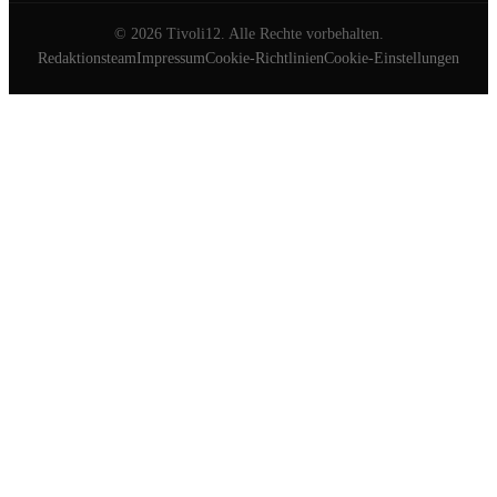
©
2026
Tivoli12. Alle Rechte vorbehalten.
Redaktionsteam
Impressum
Cookie-Richtlinien
Cookie-Einstellungen