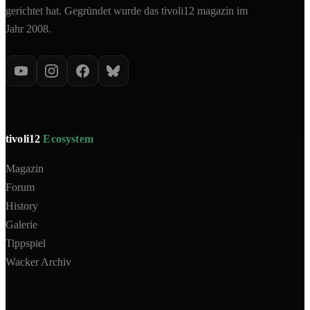
gerichtet hat. Gegründet wurde das tivoli12 magazin im
Jahr 2008.
tivoli12
Ecosystem
Magazin
Forum
History
Galerie
Tippspiel
Wacker Archiv