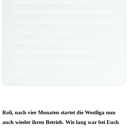
gegen den SV Seekirchen in die
Regionalliga West. Kurz vor dem Auftakt in
eine spannende Frühjahrsmeisterschaft traf
sich das tivoli12 magazin mit FCW-II-
Coach Roland Ortner zum Gespräch. Im
ersten Teil des Interviews werden die
Vorbereitung und die Neuzugänge des
Teams beleuchtet. […]
Roli, nach vier Monaten startet die Westliga nun
auch wieder ihren Betrieb. Wie lang war bei Euch