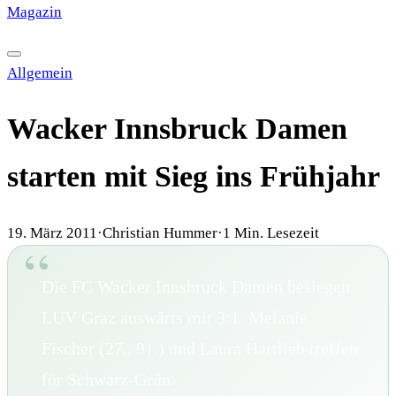
Magazin
·
HISTORY
·
GALERIE
·
TIPPSPIEL
Allgemein
Wacker Innsbruck Damen
starten mit Sieg ins Frühjahr
19. März 2011
·
Christian Hummer
·
1
Min. Lesezeit
Die FC Wacker Innsbruck Damen besiegen
LUV Graz auswärts mit 3:1. Melanie
Fischer (27., 91.) und Laura Hartlieb treffen
für Schwarz-Grün.