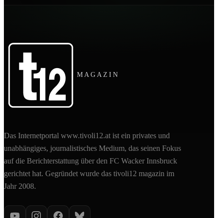
MAGAZIN
Das Internetportal www.tivoli12.at ist ein privates und
unabhängiges, journalistisches Medium, das seinen Fokus
auf die Berichterstattung über den FC Wacker Innsbruck
gerichtet hat. Gegründet wurde das tivoli12 magazin im
Jahr 2008.