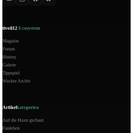
tivoli12
Ecosystem
Magazin
Forum
History
Galerie
Tippspiel
Wacker Archiv
Artikel
kategorien
Auf die Haxn gschaut
Fanleben