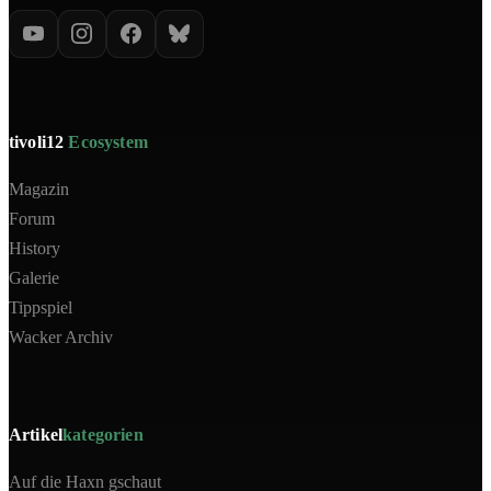
tivoli12
Ecosystem
Magazin
Forum
History
Galerie
Tippspiel
Wacker Archiv
Artikel
kategorien
Auf die Haxn gschaut