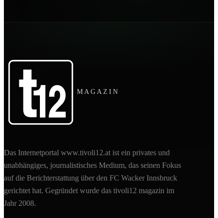
MAGAZIN
Das Internetportal www.tivoli12.at ist ein privates und
unabhängiges, journalistisches Medium, das seinen Fokus
auf die Berichterstattung über den FC Wacker Innsbruck
gerichtet hat. Gegründet wurde das tivoli12 magazin im
Jahr 2008.