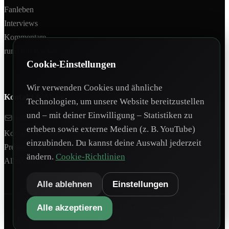
Fanleben
Interviews
Kommentare
rund um Wacker
Cookie-Einstellungen
Wir verwenden Cookies und ähnliche
Kontakt &
Mehr
Technologien, um unsere Website bereitzustellen
und – mit deiner Einwilligung – Statistiken zu
redaktion@tivoli12.at
erheben sowie externe Medien (z. B. YouTube)
Kontaktformular
einzubinden. Du kannst deine Auswahl jederzeit
Pressespiegel
ändern.
Cookie-Richtlinien
Alle Artikel
Alle ablehnen
Einstellungen
Alle akzeptieren
©
2026
Tivoli12. Alle Rechte vorbehalten.
Redaktionsteam
Impressum
Cookie-Richtlinien
Cookie-Einstellungen