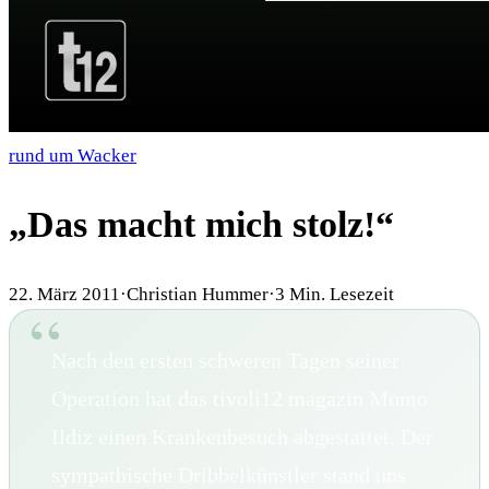
rund um Wacker
„Das macht mich stolz!“
22. März 2011
·
Christian Hummer
·
3
Min. Lesezeit
Nach den ersten schweren Tagen seiner
Operation hat das tivoli12 magazin Momo
Ildiz einen Krankenbesuch abgestattet. Der
sympathische Dribbelkünstler stand uns