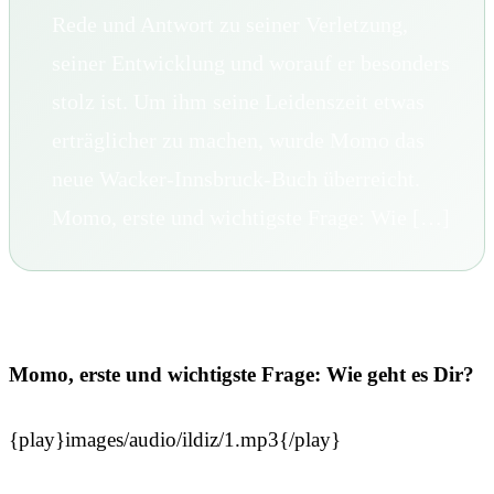
Rede und Antwort zu seiner Verletzung,
seiner Entwicklung und worauf er besonders
stolz ist. Um ihm seine Leidenszeit etwas
erträglicher zu machen, wurde Momo das
neue Wacker-Innsbruck-Buch überreicht.
Momo, erste und wichtigste Frage: Wie […]
Momo, erste und wichtigste Frage: Wie geht es Dir?
{play}images/audio/ildiz/1.mp3{/play}