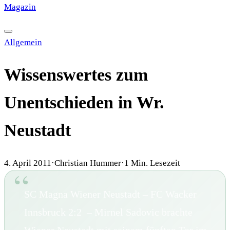
Magazin
·
HISTORY
·
GALERIE
·
TIPPSPIEL
Allgemein
Wissenswertes zum
Unentschieden in Wr.
Neustadt
4. April 2011
·
Christian Hummer
·
1
Min. Lesezeit
SC Magna Wiener Neustadt – FC Wacker
Innsbruck 2:2 – Mirnel Sadovic brachte