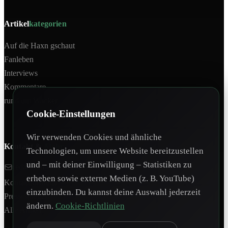
Artikel
kategorien
Auf die Haxn gschaut
Fanleben
Interviews
Kommentare
rund um Wacker
Cookie-Einstellungen
Wir verwenden Cookies und ähnliche
Kontakt &
Mehr
Technologien, um unsere Website bereitzustellen
und – mit deiner Einwilligung – Statistiken zu
redaktion@tivoli12.at
erheben sowie externe Medien (z. B. YouTube)
Kontaktformular
einzubinden. Du kannst deine Auswahl jederzeit
Pressespiegel
ändern.
Cookie-Richtlinien
Alle Artikel