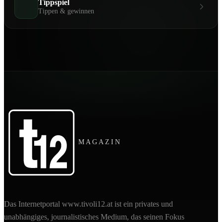
Tippspiel
Tippen & gewinnen
MAGAZIN
Das Internetportal www.tivoli12.at ist ein privates und
unabhängiges, journalistisches Medium, das seinen Fokus