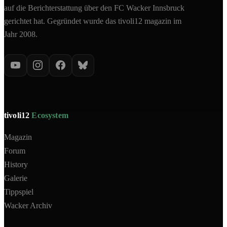
auf die Berichterstattung über den FC Wacker Innsbruck
gerichtet hat. Gegründet wurde das tivoli12 magazin im
Jahr 2008.
tivoli12
Ecosystem
Magazin
Forum
History
Galerie
Tippspiel
Wacker Archiv